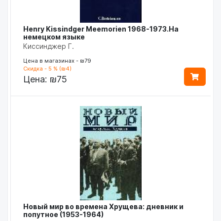
Henry Kissindger Meemorien 1968-1973.На
немецком языке
Киссинджер Г.
Цена в магазинах - ₪79
Скидка - 5 % (₪4)
Цена:
₪75
Новый мир во времена Хрущева: дневник и
попутное (1953-1964)