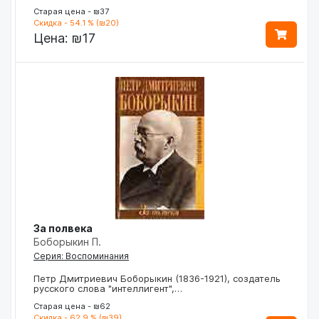
Старая цена - ₪37
Скидка - 54.1 % (₪20)
Цена:
₪17
За полвека
Боборыкин П.
Серия: Воспоминания
Петр Дмитриевич Боборыкин (1836-1921), создатель
русского слова "интеллигент",…
Старая цена - ₪62
Скидка - 62.9 % (₪39)