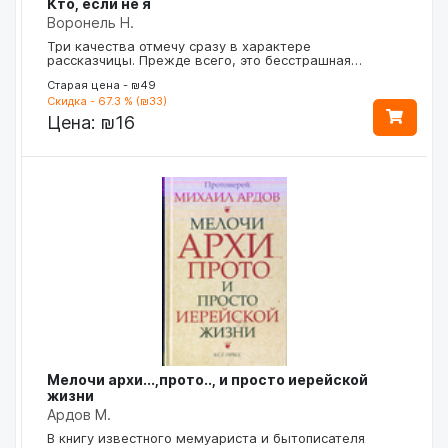
Кто, если не я
Воронель Н.
Три качества отмечу сразу в характере
рассказчицы. Прежде всего, это бесстрашная…
Старая цена - ₪49
Скидка - 67.3 % (₪33)
Цена:
₪16
Мелочи архи...,прото.., и просто иерейской
жизни
Ардов М.
В книгу известного мемуариста и бытописателя