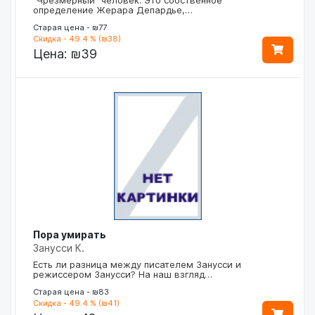
определение Жерара Депардье,…
Старая цена - ₪77
Скидка - 49.4 % (₪38)
Цена:
₪39
Пора умирать
Занусси К.
Есть ли разница между писателем Занусси и
режиссером Занусси? На наш взгляд…
Старая цена - ₪83
Скидка - 49.4 % (₪41)