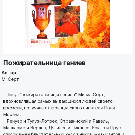
Пожирательница гениев
Автор:
М. Серт
Титул "пожирательницы гениев" Мизиа Серт,
вдохновлявшая самых выдающихся людей своего
времени, получила от французского писателя Поля
Морана.
Ренуар и Тулуз-Лотрек, Стравинский и Равель,
Малларме и Верлен, Дягилев и Пикассо, Кокто и Пруст
список имен блистательных художников, музыкантов и