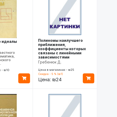
Полиномы наилучшего
е идеалы
приближения,
коэффициенты которых
вестного
связаны с линейными
ематика,
зависимостями
нского
Гребенюк Д.
…
Цена в магазинах - ₪25
 - ₪10
Скидка - 5 % (₪1)
Цена:
₪24