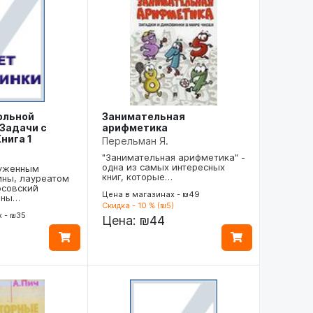
ольной
Занимательная
Задачи с
арифметика
нига 1
Перельман Я.
"Занимательная арифметика" -
одна из самых интересных
луженным
книг, которые…
ины, лауреатом
осовский
Цена в магазинах - ₪49
аны…
Скидка - 10 % (₪5)
 - ₪35
Цена:
₪44