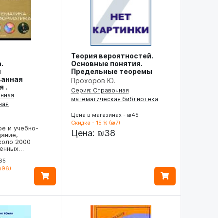
Теория вероятностей.
.
Основные понятия.
я
Предельные теоремы
ванная
Прохоров Ю.
 .
Серия: Справочная
енная
математическая библиотека
ная
Цена в магазинах - ₪45
Скидка - 15 % (₪7)
е и учебно-
Цена:
₪38
дание,
коло 2000
щенных…
65
₪96)