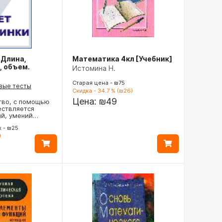
 Длина,
Математика 4кл [Учебник]
, объем.
Истомина Н.
Старая цена - ₪75
рвые тесты
Скидка - 34.7 % (₪26)
Цена:
₪49
тво, с помощью
ествляется
ий, умений…
 - ₪25
)