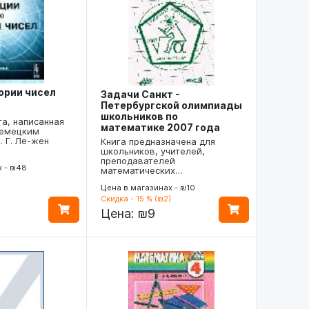
ории чисел
Задачи Санкт -
Петербургской олимпиады
школьников по
а, написанная
математике 2007 года
емецким
 Г. Ле-жен
Книга предназначена для
школьников, учителей,
преподавателей
х - ₪48
математических…
Цена в магазинах - ₪10
Скидка - 15 % (₪2)
Цена:
₪9