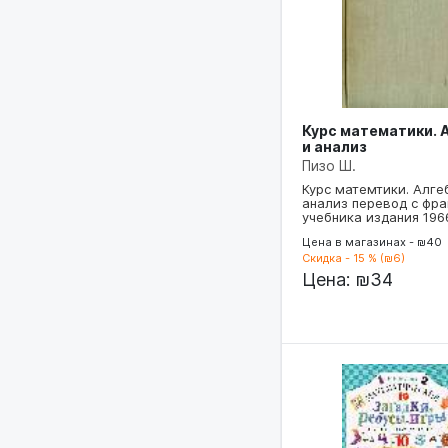
Курс математики. 
и анализ
Пизо Ш.
Курс матемтики. Алге
анализ перевод с фра
учебника издания 19
Цена в магазинах - ₪40
Скидка - 15 % (₪6)
Цена:
₪34