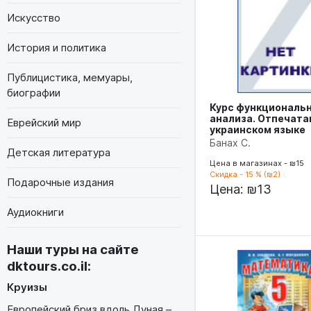
Искусство
История и политика
Публицистика, мемуары,
биографии
Курс функциональ
анализа. Отпечата
Еврейский мир
украинском языке
Банах С.
Детская литература
Цена в магазинах - ₪15
Скидка - 15 % (₪2)
Подарочные издания
Цена:
₪13
Аудиокниги
Наши туры на сайте
dktours.co.il
:
Круизы
Европейский бриз вдоль Дуная –