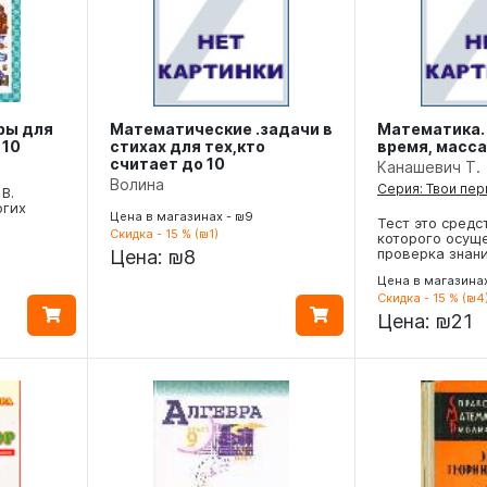
ры для
Математические .задачи в
Математика.
 10
стихах для тех,кто
время, масса
считает до 10
Канашевич Т.
Волина
Серия: Твои пе
В.
огих
Цена в магазинах - ₪9
Тест это средс
Скидка - 15 % (₪1)
которого осущ
проверка знан
Цена:
₪8
Цена в магазинах
Скидка - 15 % (₪4
Цена:
₪21