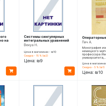
ного
Системы сингулярных
Операторны
но на
интегральных уравнений
Пич А.
Векуа Н.
Монография из
немецкого мат
Цена в магазинах - ₪10
профессора Йе
Скидка - 15 % (₪2)
университета,
Цена:
₪9
Цена в магазинах
Скидка - 5 % (₪1)
Цена:
₪10