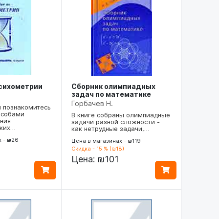
психометрии
Сборник олимпиадных
задач по математике
Горбачев Н.
ы познакомитесь
особами
В книге собраны олимпиадные
ния
задачи разной сложности -
ских…
как нетрудные задачи,…
х - ₪26
Цена в магазинах - ₪119
Скидка - 15 % (₪18)
Цена:
₪101