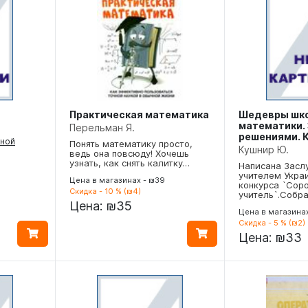
Практическая математика
Шедевры шк
математики. 
Перельман Я.
решениями. К
ьной
Понять математику просто,
Кушнир Ю.
ведь она повсюду! Хочешь
узнать, как снять калитку…
Написана Зас
учителем Укра
Цена в магазинах - ₪39
конкурса `Сор
Скидка - 10 % (₪4)
учитель`.Собр
Цена:
₪35
Цена в магазинах
Скидка - 5 % (₪2)
Цена:
₪33