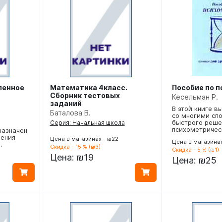
бленное
Математика 4класс.
Пособие по 
Сборник тестовых
Кесельман Р.
заданий
В этой книге в
Баталова В.
со многими сп
быстрого реше
Серия: Начальная школа
психометриче
назначен
чения
Цена в магазинах - ₪22
Цена в магазина
…
Скидка - 15 % (₪3)
Скидка - 5 % (₪1)
Цена:
₪19
Цена:
₪25