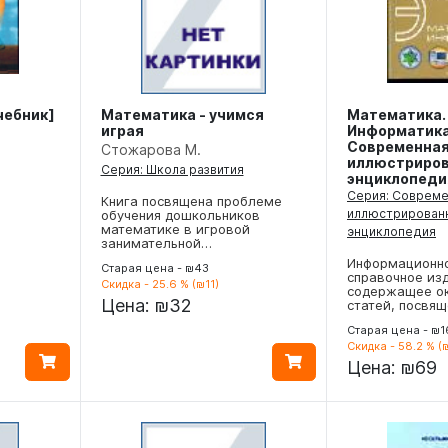
чебник]
Математика - учимся
Математика.
играя
Информатика
Современна
Стожарова М.
иллюстриро
Серия: Школа развития
энциклопедия
Серия: Соврем
Книга посвящена проблеме
иллюстрирован
обучения дошкольников
математике в игровой
энциклопедия
занимательной…
Информационно
Старая цена - ₪43
справочное из
Скидка - 25.6 % (₪11)
содержащее о
Цена:
₪32
статей, посвя
Старая цена - ₪1
Скидка - 58.2 % (
Цена:
₪69