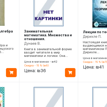
Алгебра
Занимательная
Лекции по те
математика. Множества и
Дирихле П.
отношения.
Настоящая книг
Дунаев В.
бра и
выдающимся н
нцуского
математиком П.
Книга в занимательной форме
66…
Дирихле…
вводит читателя в мир
математики и логики. Она…
Цена в магазина
Цена в магазинах - ₪42
Скидка - 15 % (₪7)
Скидка - 15 % (₪6)
Цена:
₪41
Цена:
₪36