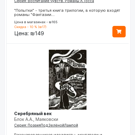
Серия: Воспитание чувств. Романы А.Тосса
"Попытки" - третья книга трилогии, в которую входят
романы "Фантазии…
Цена в магазинах - ₪165
Скидка - 10 % (₪17)
Цена:
₪149
Серебряный век
Блок А.А., Маяковски
Серия: ПоэзияПодЗелёнойЛампой
Разочаровавшиеся идеалисты, мечтатели и