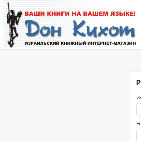
Р
И
Em