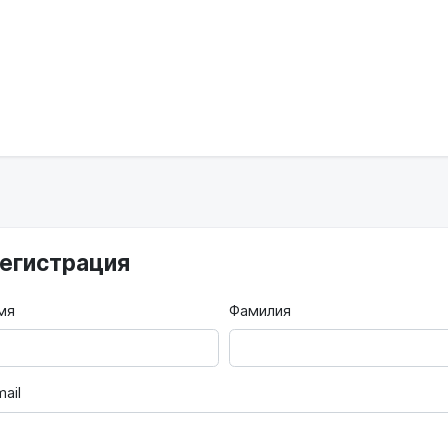
егистрация
мя
Фамилия
ail