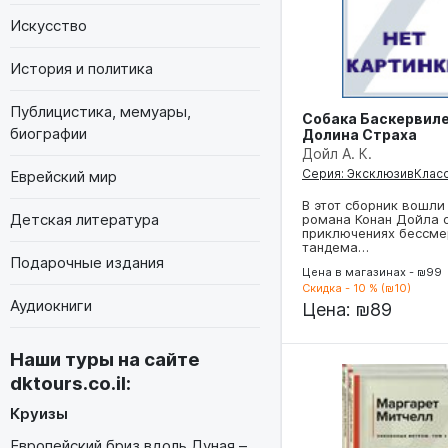
Искусство
История и политика
Публицистика, мемуары,
Собака Баскервиле
биографии
Долина Страха
Дойл А. К.
Серия: ЭксклюзивКласс
Еврейский мир
В этот сборник вошли
Детская литература
романа Конан Дойла 
приключениях бессме
тандема…
Подарочные издания
Цена в магазинах - ₪99
Скидка - 10 % (₪10)
Аудиокниги
Цена:
₪89
Наши туры на сайте
dktours.co.il
:
Круизы
Европейский бриз вдоль Дуная –