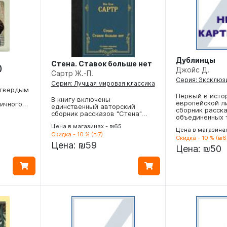
Дублинцы
Стена. Ставок больше нет
)
Джойс Д.
Сартр Ж.-П.
Серия: Эксклюз
Серия: Лучшая мировая классика
 твердым
Первый в исто
В книгу включены
европейской л
тичного…
единственный авторский
сборник расска
сборник рассказов "Стена"…
объединенных 
Цена в магазинах - ₪65
Цена в магазинах
Скидка - 10 % (₪7)
Скидка - 10 % (₪6
Цена:
₪59
Цена:
₪50