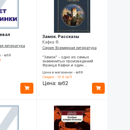
ревал
Замок. Рассказы
Кафка Ф.
ая литература
Серия: Всемирная литература
х - ₪59
"Замок" - одно из самых
)
знаменитых произведений
Франца Кафки и один…
Цена в магазинах - ₪69
Скидка - 10 % (₪7)
Цена:
₪62