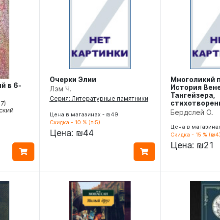
Очерки Элии
Многоликий п
й в 6-
История Вен
Лэм Ч.
Тангейзера,
Серия: Литературные памятники
стихотворен
7)
ский
Бердслей О.
Цена в магазинах - ₪49
Скидка - 10 % (₪5)
Цена в магазинах
Цена:
₪44
Скидка - 15 % (₪4
Цена:
₪21