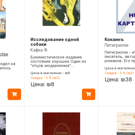
Исследование одной
Кокаинъ
собаки
Питигрилли
Кафка Ф.
Питигрилли - и
юбви
писатель, авто
Букинистическое издание
романов. Его 
состояние хорошее Один из
лядел на
"отцов модернизма"…
залось
Цена в магазина
Цена в магазинах - ₪8
Скидка - 5 % (₪2)
Скидка - 5 % (₪0)
Цена:
₪38
Цена:
₪8