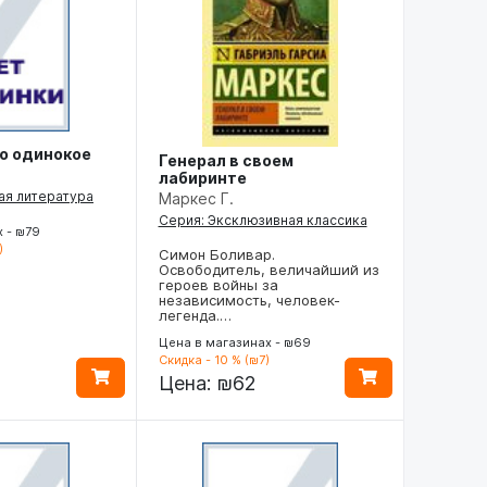
о одинокое
Генерал в своем
лабиринте
ая литература
Маркес Г.
Серия: Эксклюзивная классика
 - ₪79
)
Симон Боливар.
Освободитель, величайший из
героев войны за
независимость, человек-
легенда.…
Цена в магазинах - ₪69
Скидка - 10 % (₪7)
Цена:
₪62