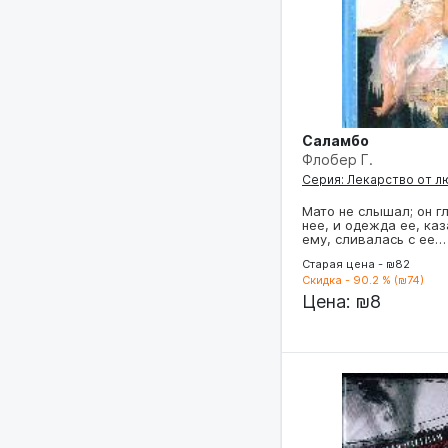
Саламбо
Флобер Г.
Серия: Лекарство от л
Мато не слышал; он г
нее, и одежда ее, ка
ему, сливалась с ее…
Старая цена - ₪82
Скидка - 90.2 % (₪74)
Цена:
₪8