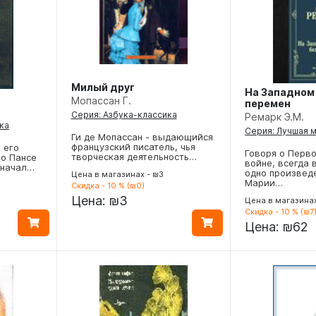
Милый друг
На Западном
Мопассан Г.
перемен
Серия: Азбука-классика
Ремарк Э.М.
ка
Серия: Лучшая 
Ги де Мопассан - выдающийся
французский писатель, чья
 его
Говоря о Перв
творческая деятельность…
чо Пансе
войне, всегда
 начал…
одно произвед
Цена в магазинах - ₪3
Марии…
Скидка - 10 % (₪0)
Цена:
₪3
Цена в магазина
Скидка - 10 % (₪7
Цена:
₪62