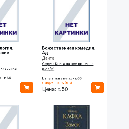
логия.
Божественная комедия.
ские
Ад
Данте
Серия: Книга на все времена
 классика
(нов/м)
х - ₪69
Цена в магазинах - ₪55
)
Скидка - 10 % (₪6)
Цена:
₪50