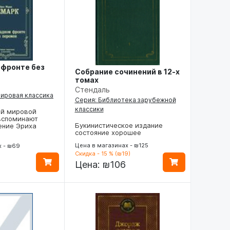
 фронте без
Собрание сочинений в 12-х
томах
Стендаль
мировая классика
Серия: Библиотека зарубежной
классики
ой мировой
 вспоминают
Букинистическое издание
ение Эриха
состояние хорошее
Цена в магазинах - ₪125
х - ₪69
Скидка - 15 % (₪19)
)
Цена:
₪106