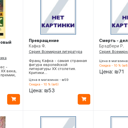
Превращение
Смерть - дел
новый
Кафка Ф.
Брэдбери Р.
Серия: Всемирная литература
Серия: Всемирн
сика
Франц Кафка - самая странная
Цена в магазинах
фигура европейской
Скидка - 10 % (₪8
ес -
литературы ХХ столетия.
ХХ века,
Цена:
₪71
Критики…
 премии,
Цена в магазинах - ₪59
Скидка - 10 % (₪6)
Цена:
₪53