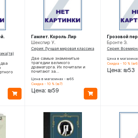
й.
Гамлет. Король Лир
Грозовой пе
Шекспир У.
Бронте Э.
Серия: Лучшая мировая классика
Серия: Всемирн
ика(тв)
Две самые знаменитые
Цена в магазина
трагедии великого
 два
Скидка - 10 % (₪6
драматурга. Их почитали и
о
Цена:
₪53
почитают за…
ртного
Цена в магазинах - ₪65
Скидка - 10 % (₪7)
Цена:
₪59