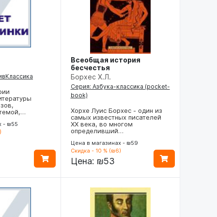
Всеобщая история
бесчестья
ивКлассика
Борхес Х.Л.
Серия: Азбука-классика (pocket-
рии
book)
итературы
зов,
Хорхе Луис Борхес - один из
темой,…
самых известных писателей
ХХ века, во многом
 - ₪55
определивший…
)
Цена в магазинах - ₪59
Скидка - 10 % (₪6)
Цена:
₪53