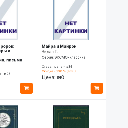
ророк:
Майра и Майрон
еры и
Видал Г.
Серия: ЭКСМО-классика
ия, письма
Старая цена - ₪36
Скидка - 100 % (₪36)
 - ₪25
Цена:
₪0
)