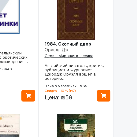
1984. Скотный двор
Оруэлл Дж.
тальянский
Серия: Мировая классика
р эротических
произведения…
Английский писатель, критик,
х - ₪40
публицист и журналист
Джордж Оруэлл вошел в
историю…
Цена в магазинах - ₪65
Скидка - 10 % (₪7)
Цена:
₪59