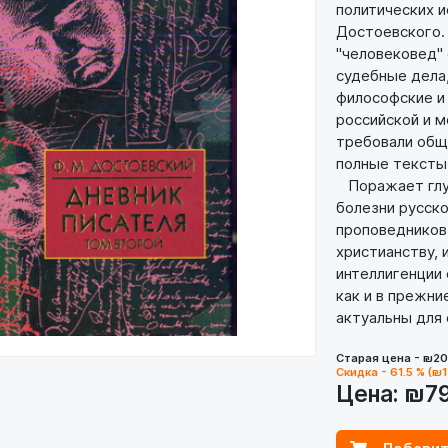
политических и
Достоевского.
"человековед"
судебные дела,
философские и 
российской и м
требовали общ
полные тексты 
Поражает глуб
болезни русск
проповедников,
христианству,
интеллигенции 
как и в прежни
актуальны для
Старая цена - ₪2
Скидка - 61.5 % (₪
Цена:
₪7