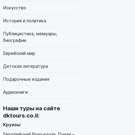
Искусство
История и политика
Публицистика, мемуары,
биографии
Еврейский мир
Детская литература
Подарочные издания
Аудиокниги
Наши туры на сайте
dktours.co.il
:
Круизы
Европейский бриз вдоль Дуная –