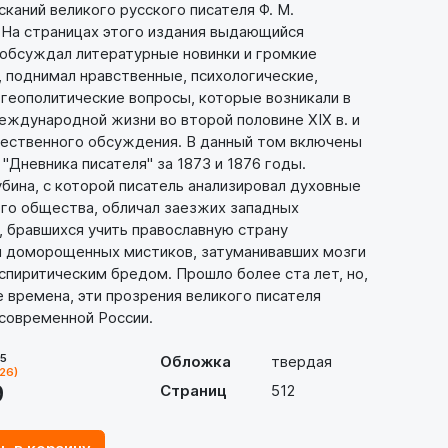
сканий великого русского писателя Ф. М.
 На страницах этого издания выдающийся
 обсуждал литературные новинки и громкие
 поднимал нравственные, психологические,
геополитические вопросы, которые возникали в
еждународной жизни во второй половине XIX в. и
ественного обсуждения. В данный том включены
"Дневника писателя" за 1873 и 1876 годы.
ина, с которой писатель анализировал духовные
ого общества, обличал заезжих западных
 бравшихся учить православную страну
 и доморощенных мистиков, затуманивавших мозги
спиритическим бредом. Прошло более ста лет, но,
е времена, эти прозрения великого писателя
 современной России.
05
Обложка
твердая
126)
9
Страниц
512