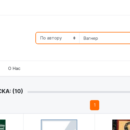
О Нас
КА: (10)
1