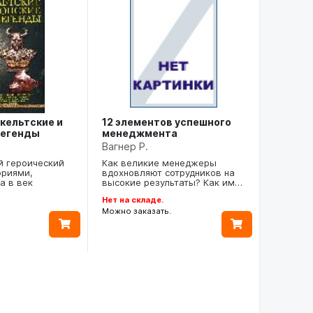
12 элементов успешного
кельтские и
менеджмента
легенды
Вагнер Р.
Как великие менеджеры
 героический
вдохновляют сотрудников на
ориями,
высокие результаты? Как им…
а в век
Нет на складе.
Можно заказать.