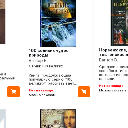
Норвежские, 
100 великих чудес
тевтонские 
природы
Вагнер В.
Вагнер Б.
Серия: 100 великих
Средневековый
эпос богат ист
ра в
которые из век
Книга, продолжающая
тральный
пленяли…
популярную серию "100
великих", рассказывает…
Нет на складе.
Нет на складе.
Можно заказать.
Можно заказать.