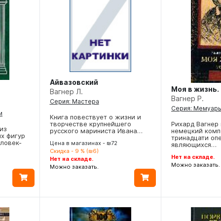
Айвазовский
Моя в жизнь. 
Вагнер Л.
Вагнер Р.
Серия: Мастера
Серия: Мемуар
и
Книга повествует о жизни и
творчестве крупнейшего
Рихард Вагнер
 из
русского мариниста Ивана…
немецкий комп
х фигур
тринадцати опе
еловек-
Цена в магазинах - ₪72
являющихся…
Скидка - 9 % (₪6)
Нет на складе.
Нет на складе.
Можно заказать.
Можно заказать.