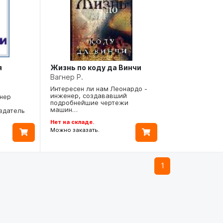
я
Жизнь по коду да Винчи
Вагнер Р.
Интересен ли нам Леонардо -
инженер, создававший
нер
подробнейшие чертежи
машин…
оздатель
Нет на складе.
Можно заказать.
1