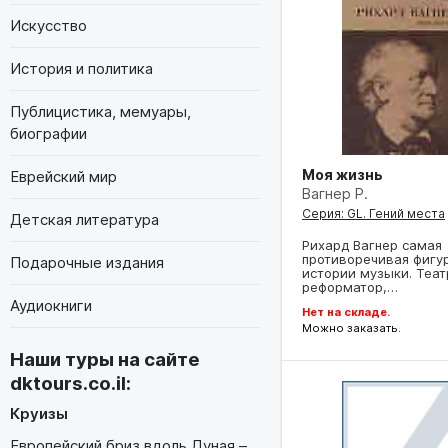
Искусство
История и политика
Публицистика, мемуары,
биографии
Моя жизнь
Еврейский мир
Вагнер Р.
Серия: GL. Гений места
Детская литература
Рихард Вагнер самая
противоречивая фигу
Подарочные издания
истории музыки. Теа
реформатор,…
Аудиокниги
Нет на складе.
Можно заказать.
Наши туры на сайте
dktours.co.il
:
Круизы
Европейский бриз вдоль Дуная –