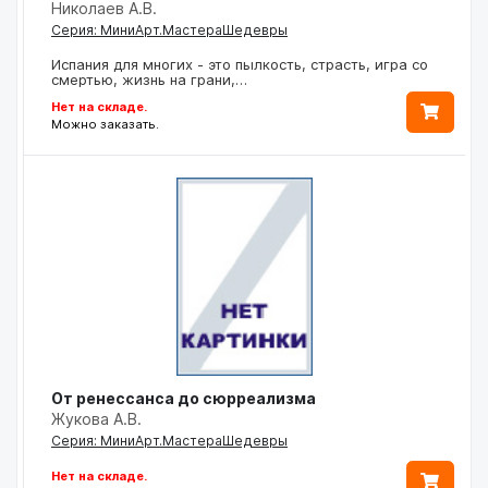
Николаев А.В.
Серия: МиниАрт.МастераШедевры
Испания для многих - это пылкость, страсть, игра со
смертью, жизнь на грани,…
Нет на складе.
Можно заказать.
От ренессанса до сюрреализма
Жукова А.В.
Серия: МиниАрт.МастераШедевры
Нет на складе.