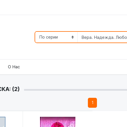
О Нас
КА: (2)
1