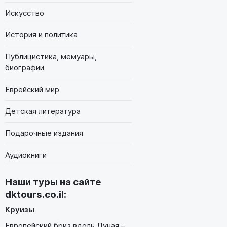
Искусство
История и политика
Публицистика, мемуары,
биографии
Еврейский мир
Детская литература
Подарочные издания
Аудиокниги
Наши туры на сайте
dktours.co.il
:
Круизы
Европейский бриз вдоль Дуная –