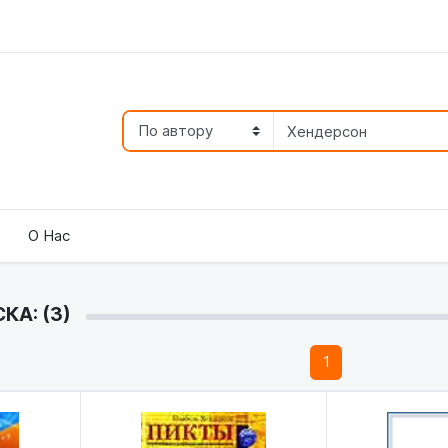
О Нас
КА: (3)
1