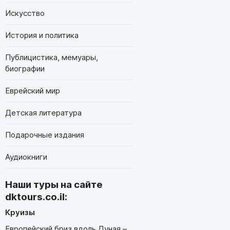
Искусство
История и политика
Публицистика, мемуары,
биографии
Еврейский мир
Детская литература
Подарочные издания
Аудиокниги
Наши туры на сайте
dktours.co.il
:
Круизы
Европейский бриз вдоль Дуная –