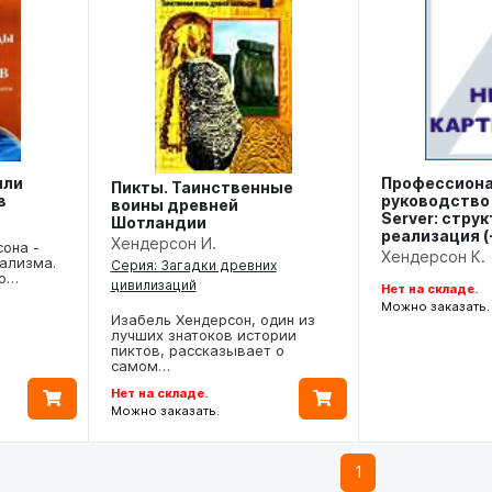
или
Профессион
Пикты. Таинственные
в
руководство
воины древней
Server: струк
Шотландии
реализация (
Хендерсон И.
она -
Хендерсон К.
ализма.
Серия: Загадки древних
то…
цивилизаций
Нет на складе.
Можно заказать.
Изабель Хендерсон, один из
лучших знатоков истории
пиктов, рассказывает о
самом…
Нет на складе.
Можно заказать.
1