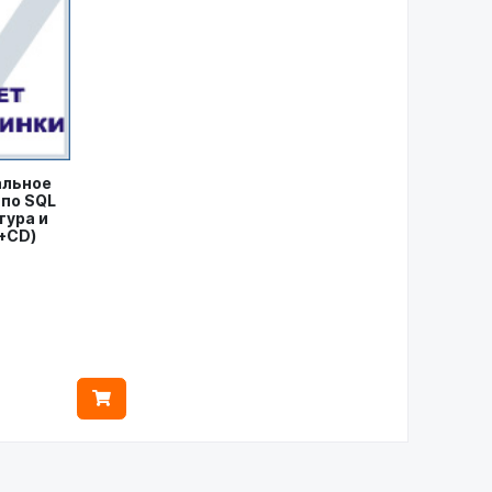
альное
 по SQL
тура и
+CD)