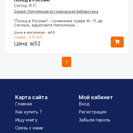
Сегюр Ф.П.
Серия: Популярная историческая библиотека
"Поход в Россию" - сочинение графа Ф.- П. де
Сегюра, адъютанта Наполеона.…
Цена в магазинах - ₪55
Скидка - 5 % (₪3)
Цена:
₪52
1
Карта сайта
Мой кабинет
Главная
Вход
Как купить ?
Регистрация
Ищу книгу
Забыли пароль
Связь с нами