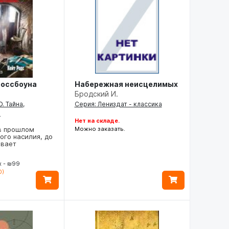
Набережная неисцелимых
оссбоуна
Бродский И.
Серия: Лениздат - классика
. Тайна,
р
Нет на складе.
Можно заказать.
 в прошлом
ого насилия, до
ывает
х - ₪99
0)