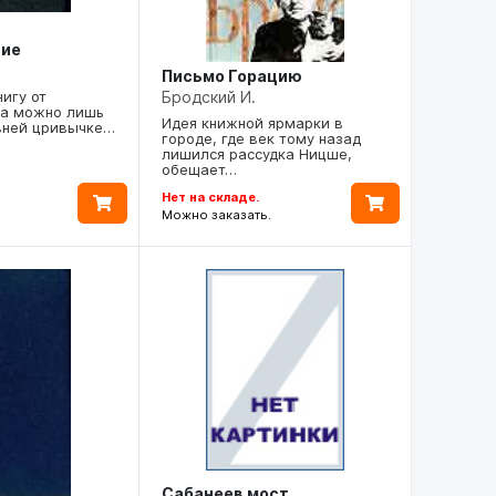
ние
Письмо Горацию
Бродский И.
нигу от
ва можно лишь
Идея книжной ярмарки в
вней цривычке…
городе, где век тому назад
лишился рассудка Ницше,
обещает…
Нет на складе.
Можно заказать.
Сабанеев мост