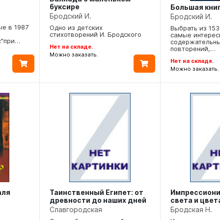
буксире
Большая кни
Бродский И.
Бродский И.
е в 1987
Одно из детских
Выбрать из 15
стихотворений И. Бродского
самые интерес
с"при…
содержательны
Нет на складе.
повторений,…
Можно заказать.
Нет на складе.
Можно заказать.
аля
Таинственный Египет: от
Импрессиони
древности до наших дней
света и цвет
Славгородская
Бродская Н.