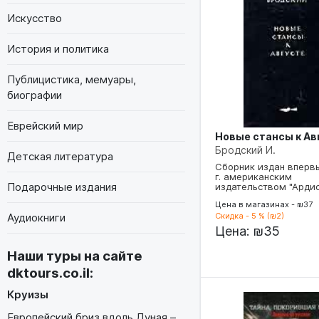
Искусство
История и политика
Публицистика, мемуары,
биографии
Еврейский мир
Новые стансы к Ав
Бродский И.
Детская литература
Сборник издан вперв
г. американским
Подарочные издания
издательством "Ардис
Цена в магазинах - ₪37
Аудиокниги
Скидка - 5 % (₪2)
Цена:
₪35
Наши туры на сайте
dktours.co.il
:
Круизы
Европейский бриз вдоль Дуная –