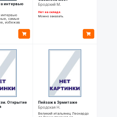
га интервью
Бродский М.
Нет на складе.
3 интервью
Можно заказать.
ные, самые
е, избежав
зм. Открытие
Пейзаж в Эрмитаже
а
Бродская Н.
Великий итальянец Леонардо