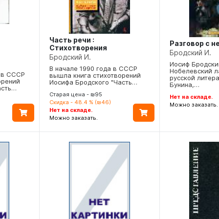
Часть речи :
Разговор с 
Стихотворения
Бродский И.
Бродский И.
Иосиф Бродски
В начале 1990 года в СССР
Нобелевский л
 в СССР
вышла книга стихотворений
русской литера
орений
Иосифа Бродского "Часть…
Бунина,…
асть…
Старая цена - ₪95
Нет на складе.
Скидка - 48.4 % (₪46)
Можно заказать.
Нет на складе.
Можно заказать.