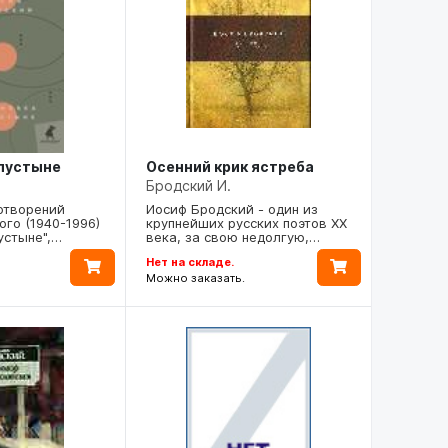
 пустыне
Осенний крик ястреба
Бродский И.
отворений
Иосиф Бродский - один из
го (1940-1996)
крупнейших русских поэтов XX
устыне",…
века, за свою недолгую,…
Нет на складе.
Можно заказать.