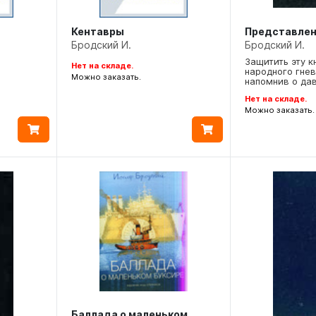
Кентавры
Представле
Бродский И.
Бродский И.
Защитить эту к
Нет на складе.
народного гне
Можно заказать.
напомнив о да
Нет на складе.
Можно заказать.
Баллада о маленьком