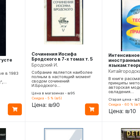
Сочинения Иосифа
Интенсивное
Бродского в 7-х томах т. 5
густе
иностранны
Бродский И.
языкам:теори
Китайгородска
Собрание является наиболее
ые в 1983
полным в настоящий момент
В книге рассм
сводом сочинений
",…
принципы мето
И.Бродского…
авторская мод
овладения…
Цена в магазинах - ₪95
Скидка - 5 % (₪5)
Старая цена - ₪2
Цена:
₪90
Скидка - 60 % (₪1
Цена:
₪10