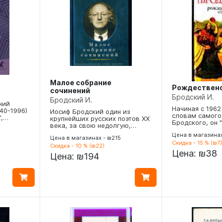
Малое собрание
Рождественс
сочинений
Бродский И.
Бродский И.
ний
Начиная с 1962 
40-1996)
Иосиф Бродский один из
словам самого
",…
крупнейших русских поэтов XX
Бродского, он 
века, за свою недолгую,…
Цена в магазина
Цена в магазинах - ₪215
Скидка - 15 % (₪7)
Скидка - 10 % (₪22)
Цена:
₪38
Цена:
₪194