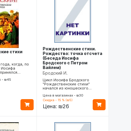
Рождественские стихи.
кие стихи
Рождество: точка отсчета
(Беседа Иосифа
Бродского с Петром
года, когда, по
Вайлем)
 Иосифа
"принялся…
Бродский И.
х - ₪45
Цикл Иосифа Бродского
"Рождественские стихи"
начался из юношеского…
Цена в магазинах - ₪30
Скидка - 15 % (₪5)
Цена:
₪26