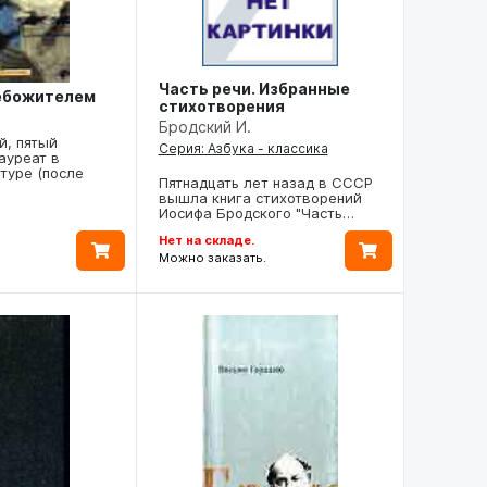
Часть речи. Избранные
небожителем
стихотворения
Бродский И.
й, пятый
Серия: Азбука - классика
ауреат в
туре (после
Пятнадцать лет назад в СССР
вышла книга стихотворений
Иосифа Бродского "Часть…
Нет на складе.
Можно заказать.