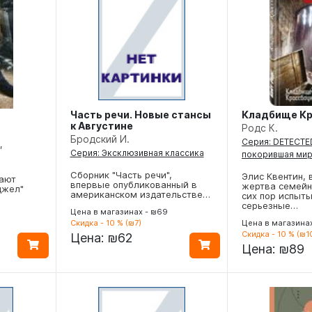
Часть речи. Новые стансы
Кладбище Кр
к Августине
Родс К.
Бродский И.
Серия: DETECTED
,
Серия: Эксклюзивная классика
покорившая ми
Сборник "Часть речи",
Элис Квентин,
бают
впервые опубликованный в
жертва семейн
джел"
американском издательстве…
сих пор испыт
серьезные…
Цена в магазинах - ₪69
Скидка - 10 % (₪7)
Цена в магазина
Скидка - 10 % (₪1
Цена:
₪62
Цена:
₪89