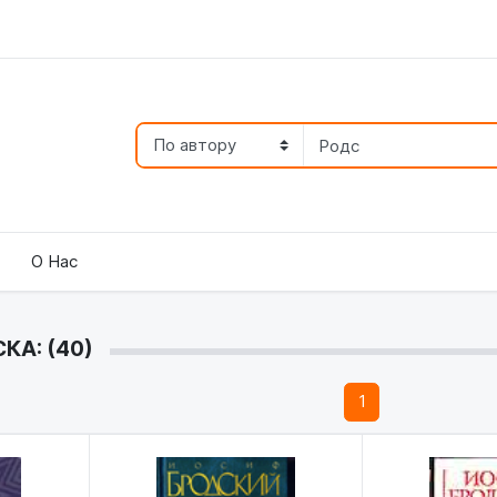
О Нас
КА: (40)
1