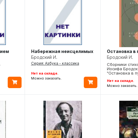
нием
Набережная неисцелимых
Остановка в
Бродский И.
Бродский И.
а
Серия: Азбука - классика
Сборники стих
Иосифа Бродско
"Остановка в п
Нет на складе.
Можно заказать.
Нет на складе.
Можно заказать.