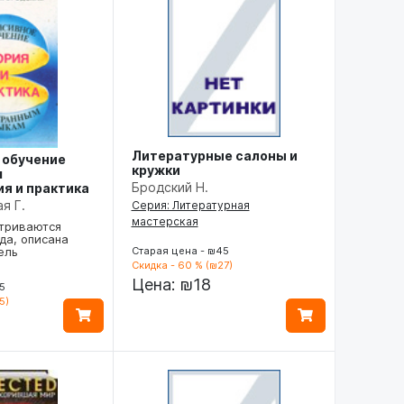
Литературные салоны и
 обучение
кружки
м
Бродский Н.
я и практика
я Г.
Серия: Литературная
мастерская
атриваются
да, описана
Старая цена - ₪45
ель
Скидка - 60 % (₪27)
Цена:
₪18
5
5)