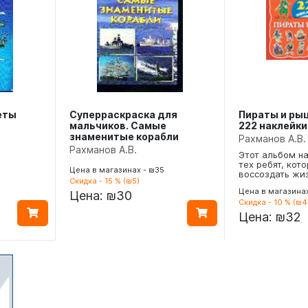
еты
Суперраскраска для
Пираты и ры
мальчиков. Самые
222 наклейки
знаменитые корабли
Рахманов А.В.
Рахманов А.В.
Этот альбом н
тех ребят, кот
Цена в магазинах - ₪35
воссоздать жи
Скидка - 15 % (₪5)
Цена в магазинах
Цена:
₪30
Скидка - 10 % (₪4
Цена:
₪32