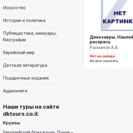
Искусство
История и политика
Публицистика, мемуары,
Динозавры. Наклей
биографии
раскрась
Рахманов А.В.
Еврейский мир
Нет на складе.
Можно заказать.
Детская литература
Подарочные издания
Аудиокниги
Наши туры на сайте
dktours.co.il
:
Круизы
Европейский бриз вдоль Дуная –