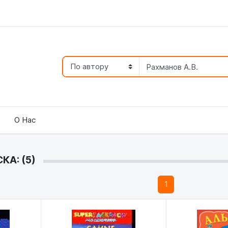
О Нас
КА: (5)
1