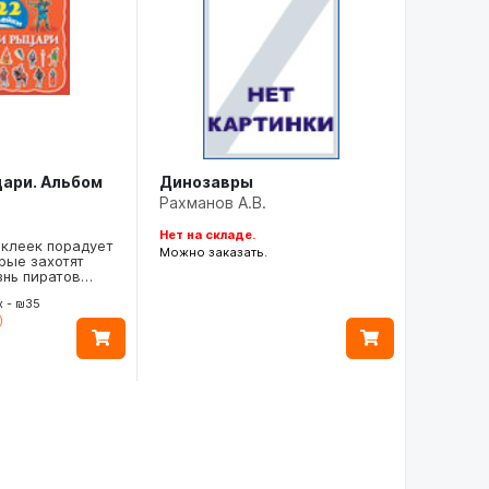
цари. Альбом
Динозавры
Рахманов А.В.
Нет на складе.
аклеек порадует
Можно заказать.
орые захотят
знь пиратов…
 - ₪35
)