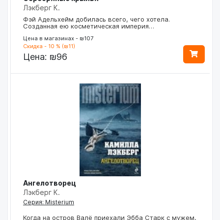
Лэкберг К.
Фэй Адельхейм добилась всего, чего хотела.
Созданная ею косметическая империя…
Цена в магазинах - ₪107
Скидка - 10 % (₪11)
Цена:
₪96
Ангелотворец
Лэкберг К.
Серия: Misterium
Когда на остров Валё приехали Эбба Старк с мужем,