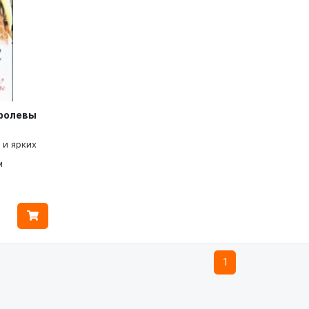
ролевы
 и ярких
м
1