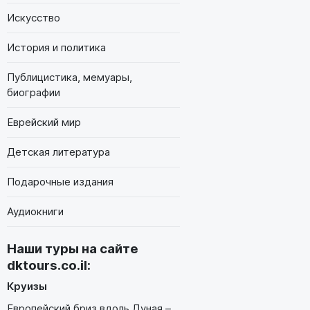
Искусство
История и политика
Публицистика, мемуары,
биографии
Еврейский мир
Детская литература
Подарочные издания
Аудиокниги
Наши туры на сайте
dktours.co.il
:
Круизы
Европейский бриз вдоль Дуная –