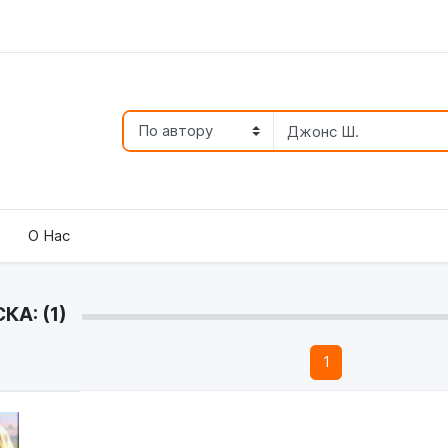
О Нас
А: (1)
1