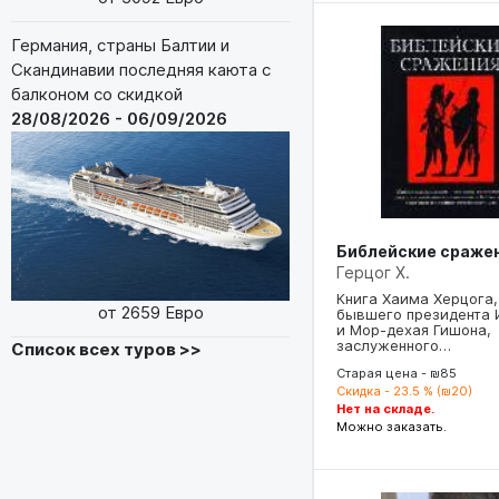
Германия, страны Балтии и
Скандинавии последняя каюта с
балконом со скидкой
28/08/2026 - 06/09/2026
Библейские сраже
Герцог Х.
Книга Хаима Херцога,
от 2659 Евро
бывшего президента 
и Мор-дехая Гишона,
заслуженного…
Список всех туров >>
Старая цена - ₪85
Скидка - 23.5 % (₪20)
Нет на складе.
Можно заказать.