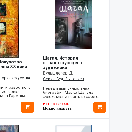
Шагал. История
Искусство
странствующего
ины ХХ века
художника
Вульшлегер Д.
стория искусства
Серия: Судьбы гениев
ниги известного
Перед вами уникальная
о историка
биография Марка Шагала -
аила Германа…
художника и поэта, русского…
Нет на складе.
Можно заказать.