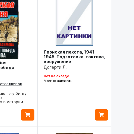
Японская пехота, 1941-
1945. Подготовка, тактика,
вооружение
йня.
Догерти Л.
победа
Нет на складе.
.
Можно заказать.
естселлеров
ают эту битву
ых
х в истории