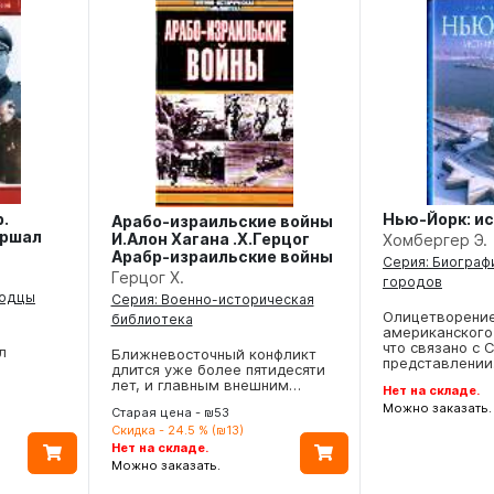
.
Нью-Йорк: и
Арабо-израильские войны
аршал
И.Алон Хагана .Х.Герцог
Хомбергер Э.
Арабр-израильские войны
Серия: Биограф
Герцог Х.
городов
водцы
Серия: Военно-историческая
Олицетворени
библиотека
американского 
что связано с 
л
Ближневосточный конфликт
представлени
длится уже более пятидесяти
лет, и главным внешним…
Нет на складе.
Можно заказать.
Старая цена - ₪53
Скидка - 24.5 % (₪13)
Нет на складе.
Можно заказать.