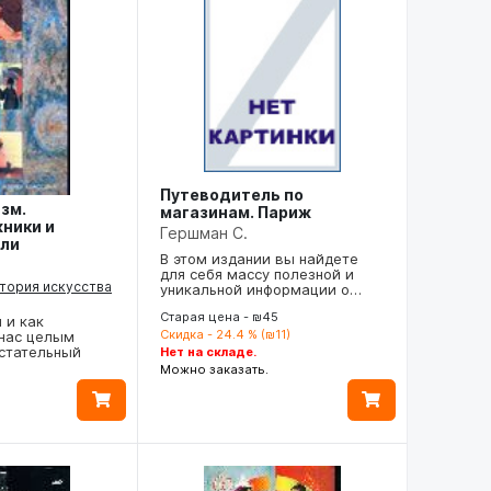
Путеводитель по
зм.
магазинам. Париж
ники и
Гершман С.
ли
В этом издании вы найдете
для себя массу полезной и
стория искусства
уникальной информации о…
Старая цена - ₪45
 и как
Скидка - 24.4 % (₪11)
 нас целым
стательный
Нет на складе.
Можно заказать.