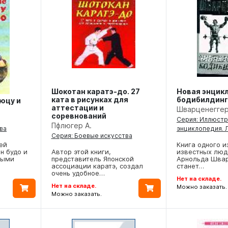
Шокотан каратэ-до. 27
Новая энцик
ката в рисунках для
бодибилдинг
юцу и
аттестации и
Шварценеггер
соревнований
Серия: Иллюст
Пфлюгер А.
энциклопедия. 
ва
Серия: Боевые искусства
Книга одного и
ей
Автор этой книги,
известных люд
н будо и
представитель Японской
Арнольда Шва
ными
ассоциации каратэ, создал
станет…
очень удобное…
Нет на складе.
Нет на складе.
Можно заказать.
Можно заказать.