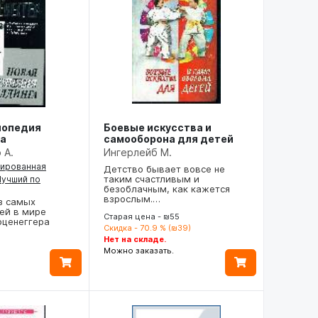
лопедия
Боевые искусства и
а
самооборона для детей
 А.
Ингерлейб М.
рированная
Детство бывает вовсе не
таким счастливым и
Лучший по
безоблачным, как кажется
взрослым.…
з самых
ей в мире
Старая цена - ₪55
рценеггера
Скидка - 70.9 % (₪39)
Нет на складе.
Можно заказать.