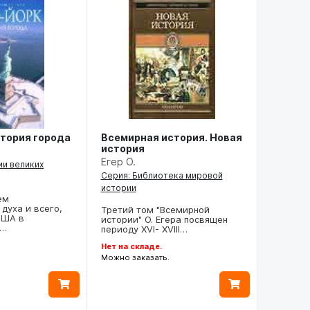
Всемирная история. Новая
стория города
история
Егер О.
ии великих
Серия: Библиотека мировой
истории
ем
духа и всего,
Третий том "Всемирной
США в
истории" О. Егера посвящен
и…
периоду XVI- XVIII…
Нет на складе.
Можно заказать.