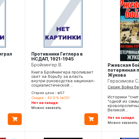
играл
Противники Гитлера в
НСДАП, 1921-1945
Бройнингер В.
Ржевская бо
потерянная 
Книга Бройнингера проливает
Жукова
свет на борьбу за власть
внутри руководства национал-
Герасимова С
социалистической…
Серия: Война б
Старая цена - ₪57
Историки ^счит
Скидка - 43.9 % (₪25)
"одной из сам
Нет на складе.
кровопролитны
Можно заказать.
Великой…
Нет на складе.
Можно заказать.