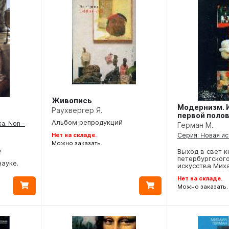
Живопись
Модернизм. 
Раухвергер Я.
первой полов
Альбом репродукций
а. Non -
Герман М.
Серия: Новая и
Нет на складе.
Можно заказать.
,
Выход в свет к
петербургског
ауке.
искусства Мих
Нет на складе.
Можно заказать.