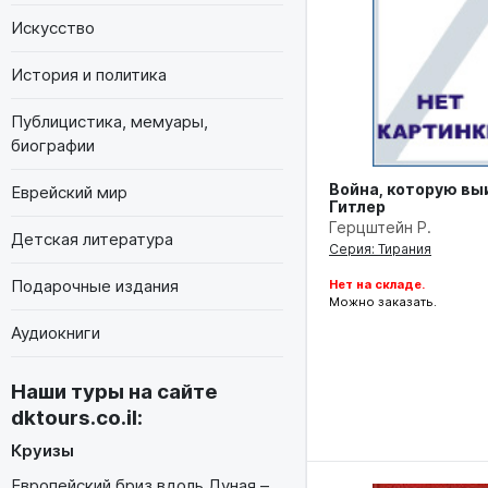
Искусство
История и политика
Публицистика, мемуары,
биографии
Война, которую вы
Еврейский мир
Гитлер
Герцштейн Р.
Детская литература
Серия: Тирания
Подарочные издания
Нет на складе.
Можно заказать.
Аудиокниги
Наши туры на сайте
dktours.co.il
:
Круизы
Европейский бриз вдоль Дуная –