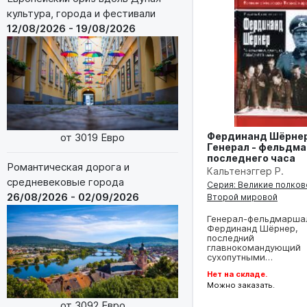
культура, города и фестивали
12/08/2026 - 19/08/2026
Фердинанд Шёрнер
от 3019 Евро
Генерал - фельдм
последнего часа
Романтическая дорога и
Кальтенэггер Р.
средневековые города
Серия: Великие полко
26/08/2026 - 02/09/2026
Второй мировой
Генерал-фельдмарша
Фердинанд Шёрнер,
последний
главнокомандующий
сухопутными…
Нет на складе.
Можно заказать.
от 3092 Евро