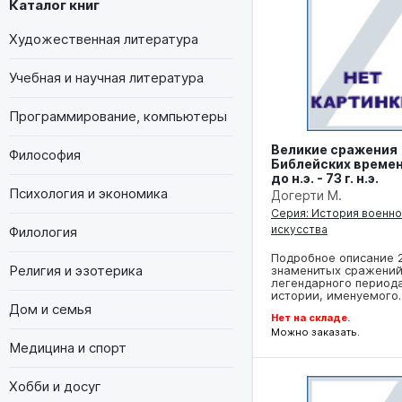
Каталог книг
Художественная литература
Учебная и научная литература
Программирование, компьютеры
Великие сражения
Философия
Библейских времен 
до н.э. - 73 г. н.э.
Психология и экономика
Догерти М.
Серия: История военн
искусства
Филология
Подробное описание 
Религия и эзотерика
знаменитых сражени
легендарного период
истории, именуемого
Дом и семья
Нет на складе.
Можно заказать.
Медицина и спорт
Хобби и досуг