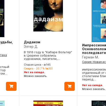
судьбы,
Дадаизм
Импрессиони
Элгер Д.
Основополож
В 1916 году в "Кабаре Вольтер"
последовате
отека
в Цюрихе собрались
Герман М.
художники, писатели,…
Серия: Новая и
Старая цена - ₪145
естный
Скидка - 20.7 % (₪30)
импрессионизм
втор
Нет на складе.
отдаленный от
 том…
столетием бли
Можно заказать.
период…
Нет на складе.
Можно заказать.