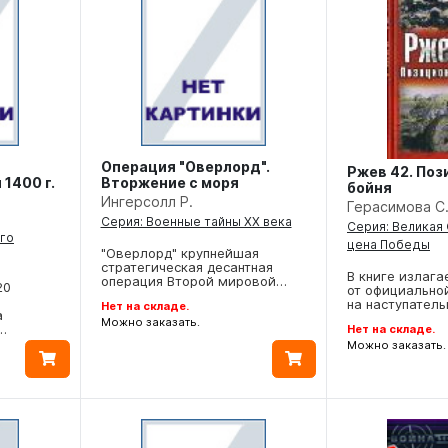
Операция "Оверлорд".
Ржев 42. По
1400 г.
Вторжение с моря
бойня
Ингерсолл Р.
Герасимова С
Серия: Военные тайны ХХ века
Серия: Великая
ого
цена Победы
"Оверлорд" крупнейшая
стратегическая десантная
В книге излага
операция Второй мировой…
20
от официально
й
на наступател
Нет на складе.
а
Можно заказать.
…
Нет на складе.
Можно заказать.