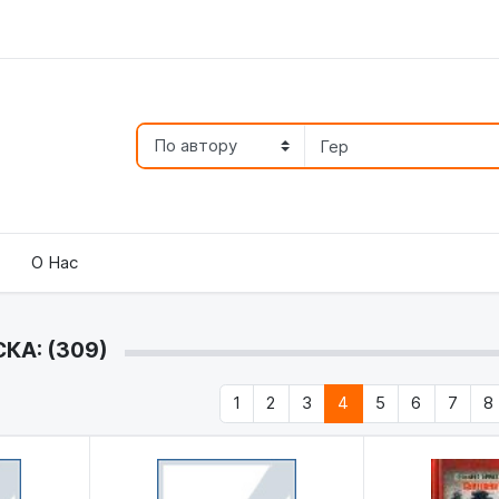
О Нас
КА: (309)
1
2
3
4
5
6
7
8