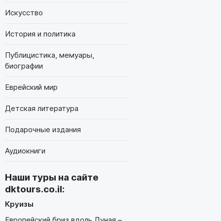
Искусство
История и политика
Публицистика, мемуары,
биографии
Еврейский мир
Детская литература
Подарочные издания
Аудиокниги
Наши туры на сайте
dktours.co.il
:
Круизы
Европейский бриз вдоль Дуная –