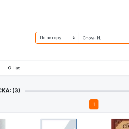
О Нас
КА: (3)
1