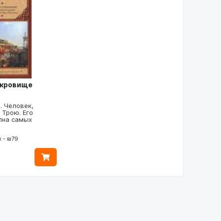
окровище
. Человек,
 Трою. Его
лна самых
 - ₪79