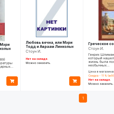
Любовь вечна, или Мэри
Греческое с
 Мэри
Тодд и Авраам Линкольн
кольн
Стоун И.
Стоун И.
Генрих Шлиман
который нашел
Нет на складе.
89)
жизнь была по
ературы
Можно заказать.
необычных…
ндарных…
Цена в магазинах
Скидка - 11 % (₪9)
Нет на складе.
Можно заказать.
1