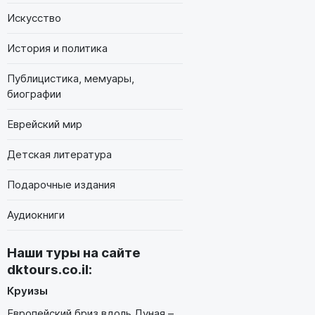
Искусство
История и политика
Публицистика, мемуары,
биографии
Еврейский мир
Детская литература
Подарочные издания
Аудиокниги
Наши туры на сайте
dktours.co.il
:
Круизы
Европейский бриз вдоль Дуная –