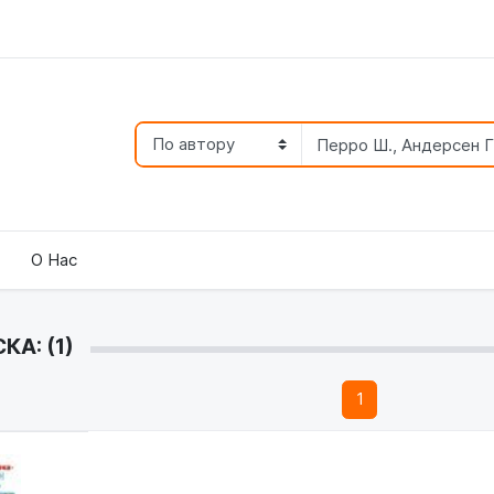
О Нас
А: (1)
1