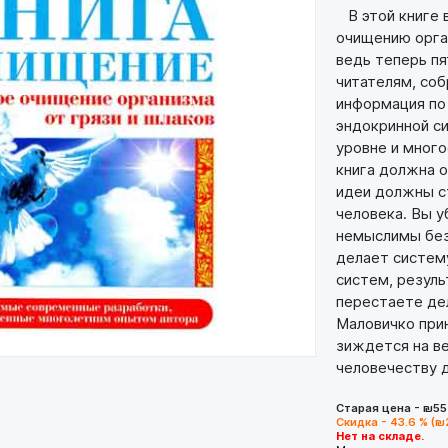
В этой книге 
очищению орга
ведь теперь п
читателям, со
информация по
эндокринной с
уровне и много
книга должна о
идеи должны с
человека. Вы у
немыслимы без
делает систему
систем, резуль
перестаете де
Маловичко при
зиждется на в
человечеству 
Старая цена - ₪55
Скидка - 43.6 % (₪
Нет на складе.