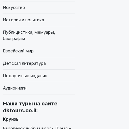
Искусство
История и политика
Публицистика, мемуары,
биографии
Еврейский мир
Детская литература
Подарочные издания
Аудиокниги
Наши туры на сайте
dktours.co.il
:
Круизы
Европейский бриз вдоль Дуная –