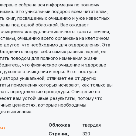
впервые собрана вся информация по полному
низма. Это уникальный подарок всем читателям,
ять книг, посвященных очищению и уже известных
браны под одной обложкой. Вас ожидает
 очищению желудочно-кишечного тракта, печени,
истемы, очищению всего организма на клеточном
е другое, что необходимо для оздоровления. Эта
бъединить вокруг себя самых разных людей, ее
тать поводом для полного изменения жизни
бедитесь, что физическое очищение и здоровье
 духовного очищения и веры. Этот постулат
 автора уникальной, отличает ее от других
таты применения которых исчезают, как только вы
лать определенные процедуры. Очищение по
несет вам устойчивые результаты, потому что
ечных ценностях, которые необходимы
для выживания.
Обложка
твердая
24)
Страниц
320