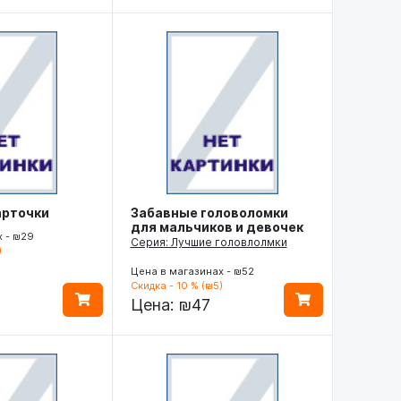
арточки
Забавные головоломки
для мальчиков и девочек
х - ₪29
Серия: Лучшие головлолмки
)
Цена в магазинах - ₪52
Скидка - 10 % (₪5)
Цена:
₪47