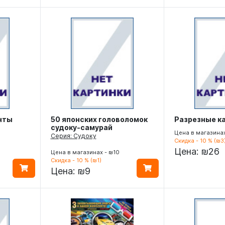
нты
50 японских головоломок
Разрезные к
судоку-самурай
Цена в магазина
Серия: Судоку
Скидка - 10 % (₪3
Цена:
₪26
Цена в магазинах - ₪10
Скидка - 10 % (₪1)
Цена:
₪9