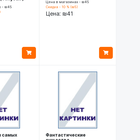
Цена в магазинах - ₪45
х - ₪45
Скидка - 10 % (₪5)
)
Цена:
₪41
я самых
Фантастические
существа