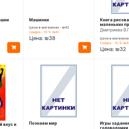
ашки
Машинки
Книга рисов
маленьких п
Цена в магазинах - ₪42
Дмитриева В.Г
Скидка - 10 % (₪4)
Цена:
₪38
Цена в магазинах
Скидка - 10 % (₪4
Цена:
₪32
Познаем мир
Игры задани
й вкус и
головоломки (