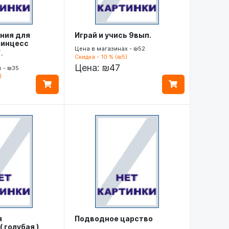
ания для
Играй и учись 9вып.
ринцесс
Цена в магазинах - ₪52
.
Скидка - 10 % (₪5)
Цена:
₪47
 - ₪35
)
я
Подводное царство
 голубая )