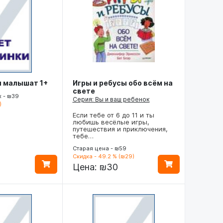
я малышат 1+
Игры и ребусы обо всём на
свете
х - ₪39
Серия: Вы и ваш ребенок
)
Если тебе от 6 до 11 и ты
любишь весёлые игры,
путешествия и приключения,
тебе…
Старая цена - ₪59
Скидка - 49.2 % (₪29)
Цена:
₪30