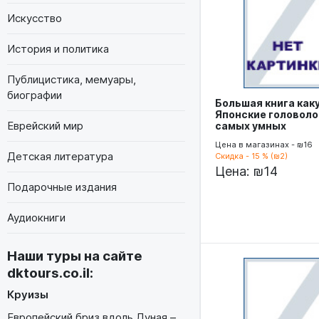
Искусство
История и политика
Публицистика, мемуары,
биографии
Большая книга каку
Японские головоло
Еврейский мир
самых умных
Цена в магазинах - ₪16
Детская литература
Скидка - 15 % (₪2)
Цена:
₪14
Подарочные издания
Аудиокниги
Наши туры на сайте
dktours.co.il
:
Круизы
Европейский бриз вдоль Дуная –