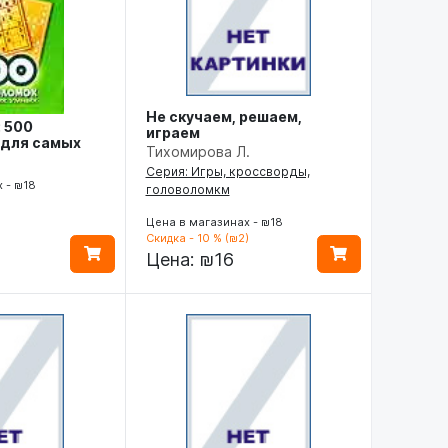
Не скучаем, решаем,
 500
играем
 для самых
Тихомирова Л.
Серия: Игры, кроссворды,
 - ₪18
головоломкм
)
Цена в магазинах - ₪18
Скидка - 10 % (₪2)
Цена:
₪16