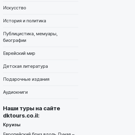
Искусство
История и политика
Публицистика, мемуары,
биографии
Еврейский мир
Детская литература
Подарочные издания
Аудиокниги
Наши туры на сайте
dktours.co.il
:
Круизы
Европейский бриз вдоль Дуная –