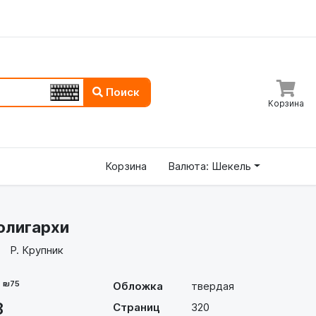
Поиск
Корзина
Корзина
Валюта: Шекель
олигархи
Р. Крупник
- ₪75
Обложка
твердая
8
Страниц
320