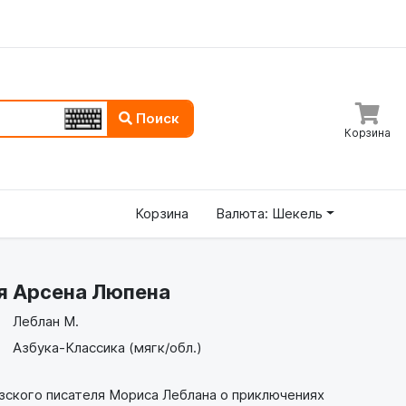
Поиск
Корзина
Корзина
Валюта: Шекель
я Арсена Люпена
Леблан М.
Азбука-Классика (мягк/обл.)
ского писателя Мориса Леблана о приключениях