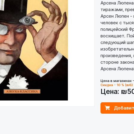
Арсена Люпена
тиражами, пре
Арсен Люпен - 
человек с тыс
полицейский Фр
восхищает. По
следующий шаг 
изобретательно
произведения, 
стороне закона
Арсена Люпена"
Цена в магазинах 
Скидка - 10 % (₪6)
Цена:
₪5
Добавит