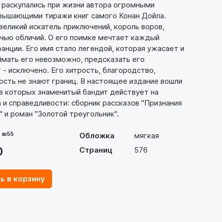
 раскупались при жизни автора огромными
вышающими тиражи книг самого Конан Дойла.
великий искатель приключений, король воров,
ячью обличий. О его поимке мечтает каждый
анции. Его имя стало легендой, которая ужасает и
ймать его невозможно, предсказать его
- исключено. Его хитрость, благородство,
сть не знают границ. В настоящее издание вошли
в которых знаменитый бандит действует на
 и справедливости: сборник рассказов "Признания
 и роман "Золотой треугольник".
- ₪55
Обложка
мягкая
0
Страниц
576
ь в корзину