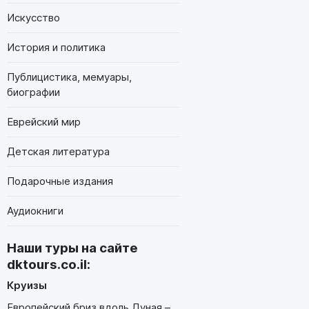
Искусство
История и политика
Публицистика, мемуары,
биографии
Еврейский мир
Детская литература
Подарочные издания
Аудиокниги
Наши туры на сайте
dktours.co.il
:
Круизы
Европейский бриз вдоль Дуная –