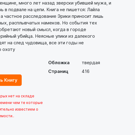
енщине, много лет назад зверски убившей мужа, и
 в подвале на цепи. Книга не пишется: Лайла
 а частное расследование Эрики приносит лишь
ных, расплывчатых намеков. Но события тех
обретают новый смысл, когда в городе
рийный убийца. Неясные улики из далекого
ят на след чудовища, все эти годы не
 охоту
Обложка
твердая
Страниц
416
ь Книгу
орых нет на складе
емени чем те которые
ительно известием о
имости..