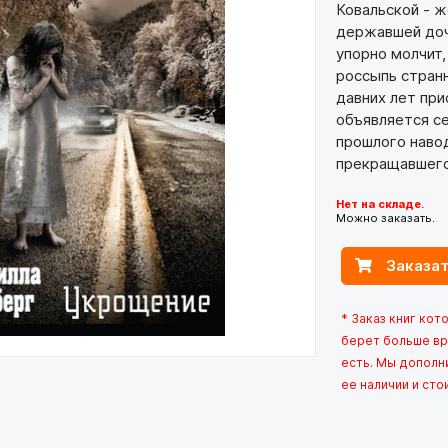
Ковальской - ж
державшей дочь
упорно молчит,
россыпь стран
давних лет при
объявляется се
прошлого навод
прекращавшего
Нет на складе.
Можно заказать.
Заказат
* Заказ книг кот
берет больше вр
есть. Мы дополн
ее наличии и сто