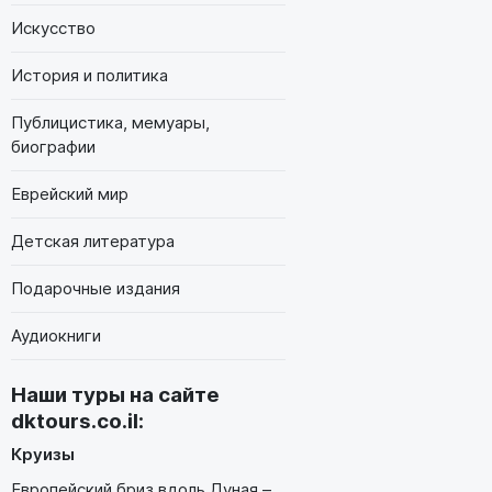
Искусство
История и политика
Публицистика, мемуары,
биографии
Еврейский мир
Детская литература
Подарочные издания
Аудиокниги
Наши туры на сайте
dktours.co.il
:
Круизы
Европейский бриз вдоль Дуная –