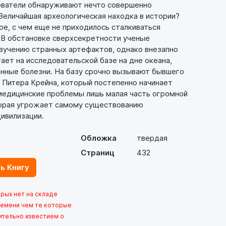
ователи обнаруживают нечто совершенно
Величайшая археологическая находка в истории?
ое, с чем еще не приходилось сталкиваться
 В обстановке сверхсекретности ученые
изучению странных артефактов, однако внезапно
тает на исследовательской базе на дне океана,
нные болезни. На базу срочно вызывают бывшего
 Питера Крейна, который постепенно начинает
 медицинские проблемы лишь малая часть огромной
орая угрожает самому существованию
ивилизации.
Обложка
твердая
Страниц
432
ь Книгу
орых нет на складе
емени чем те которые
ительно известием о