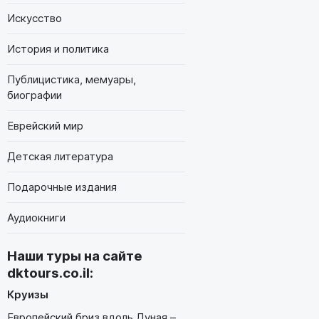
Искусство
История и политика
Публицистика, мемуары,
биографии
Еврейский мир
Детская литература
Подарочные издания
Аудиокниги
Наши туры на сайте
dktours.co.il
:
Круизы
Европейский бриз вдоль Дуная –