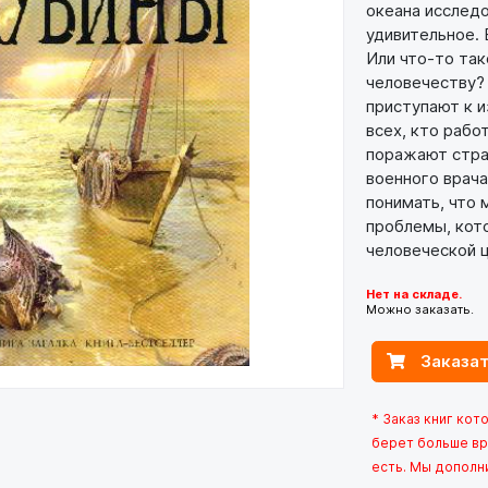
океана исслед
удивительное. 
Или что-то так
человечеству?
приступают к 
всех, кто рабо
поражают стра
военного врача
понимать, что
проблемы, кот
человеческой ц
Нет на складе.
Можно заказать.
Заказат
* Заказ книг кот
берет больше вр
есть. Мы дополн