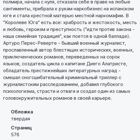
полмира, начала с нуля, отказала себе в праве на любые
сантименты, прибрала к рукам наркобизнес на испанском
юге и стала крестной матерью местной наркомафии. В
"Королеве Юга" есть все: храбрость и жестокость, месть
и любовь, героизм и преступность ("идти против закона -
наша семейная традиция", как поется в одной балладе).
Артуро Перес-Реверте - бывший военный журналист,
прославленный автор блестящих исторических, военных,
приключенческих романов, переведенных на сорок
языков, создатель цикла о капитане Диего Алатристе,
обладатель престижнейших литературных наград -
смешал сногсшибательный криминальный триллер с
журналистским расследованием, добавил глубокого
психологизма, страсти и отваги и создал один из самых
головокружительных романов в своей карьере.
Обложка
твердая
Страниц
576