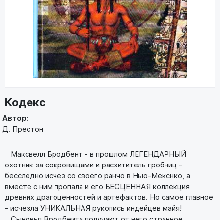
Кодекс
Автор:
Д. Престон
Максвелл Бродбент - в прошлом ЛЕГЕНДАРНЫЙ
охотник за сокровищами и расхититель гробниц -
бесследно исчез со своего ранчо в Ныо-Мекснко, а
вместе с ним пропала и его БЕСЦЕННАЯ коллекция
древних драгоценностей и артефактов. Но самое главное
- исчезла УНИКАЛЬНАЯ рукопись индейцев майя!
Сыновья Вродбеита получают от него странное