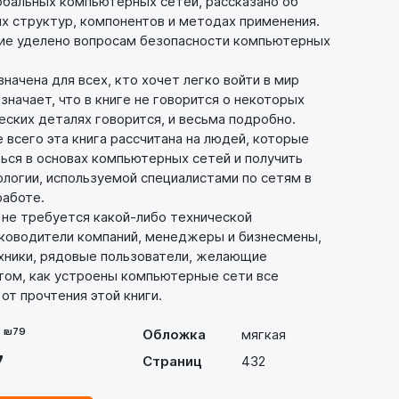
обальных компьютерных сетей, рассказано об
х структур, компонентов и методах применения.
ие уделено вопросам безопасности компьютерных
ачена для всех, кто хочет легко войти в мир
означает, что в книге не говорится о некоторых
ских деталях говорится, и весьма подробно.
всего эта книга рассчитана на людей, которые
ься в основах компьютерных сетей и получить
логии, используемой специалистами по сетям в
работе.
не требуется какой-либо технической
уководители компаний, менеджеры и бизнесмены,
хники, рядовые пользователи, желающие
 том, как устроены компьютерные сети все
 от прочтения этой книги.
- ₪79
Обложка
мягкая
7
Страниц
432