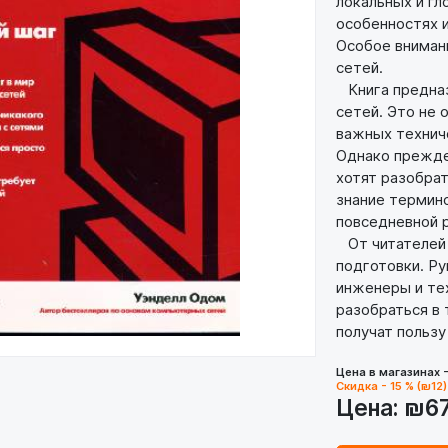
локальных и гл
особенностях и
Особое вниман
сетей.
Книга предназн
сетей. Это не 
важных техниче
Однако прежде 
хотят разобрат
знание термино
повседневной 
От читателей 
подготовки. Р
инженеры и те
разобраться в
получат пользу
Цена в магазинах 
Скидка - 15 % (₪12)
Цена:
₪6