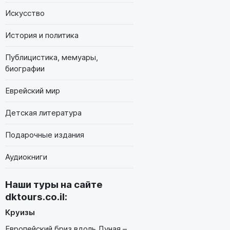
Искусство
История и политика
Публицистика, мемуары,
биографии
Еврейский мир
Детская литература
Подарочные издания
Аудиокниги
Наши туры на сайте
dktours.co.il
:
Круизы
Европейский бриз вдоль Дуная –