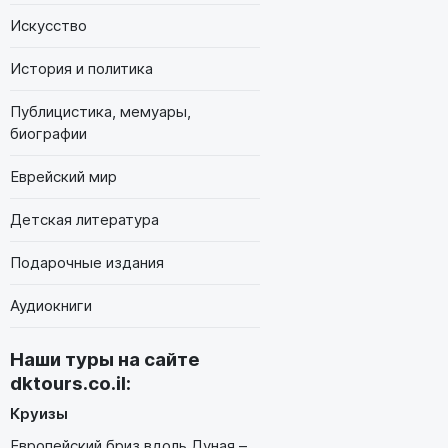
Искусство
История и политика
Публицистика, мемуары,
биографии
Еврейский мир
Детская литература
Подарочные издания
Аудиокниги
Наши туры на сайте
dktours.co.il
:
Круизы
Европейский бриз вдоль Дуная –