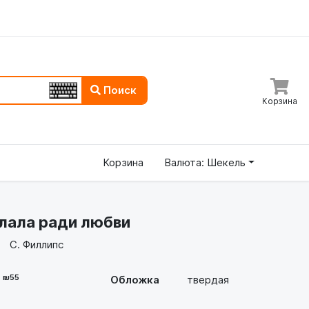
Поиск
Корзина
Корзина
Валюта: Шекель
елала ради любви
С. Филлипс
- ₪55
Обложка
твердая