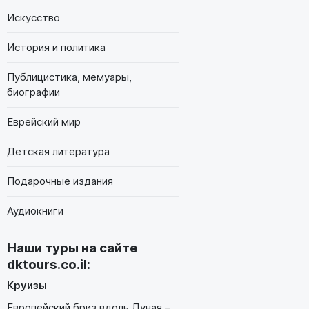
Искусство
История и политика
Публицистика, мемуары,
биографии
Еврейский мир
Детская литература
Подарочные издания
Аудиокниги
Наши туры на сайте
dktours.co.il
:
Круизы
Европейский бриз вдоль Дуная –