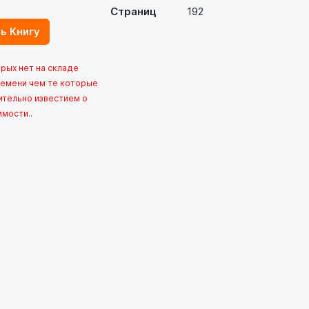
Страниц
192
ь Книгу
орых нет на складе
емени чем те которые
ительно известием о
имости..