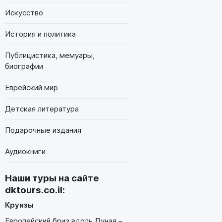
Искусство
История и политика
Публицистика, мемуары,
биографии
Еврейский мир
Детская литература
Подарочные издания
Аудиокниги
Наши туры на сайте
dktours.co.il
:
Круизы
Европейский бриз вдоль Дуная –