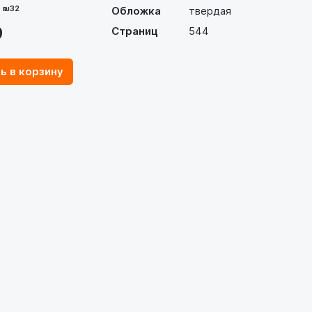
- ₪32
Обложка
твердая
9
Страниц
544
ь в корзину