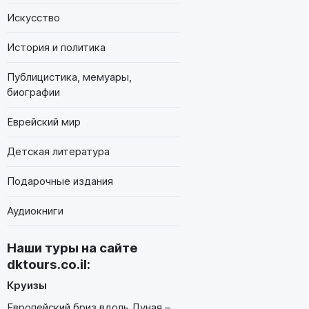
Искусство
История и политика
Публицистика, мемуары,
биографии
Еврейский мир
Детская литература
Подарочные издания
Аудиокниги
Наши туры на сайте
dktours.co.il
:
Круизы
Европейский бриз вдоль Дуная –