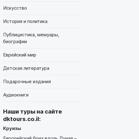
Искусство
История и политика
Публицистика, мемуары,
биографии
Еврейский мир
Детская литература
Подарочные издания
Аудиокниги
Наши туры на сайте
dktours.co.il
:
Круизы
Европейский бриз вдоль Дуная –