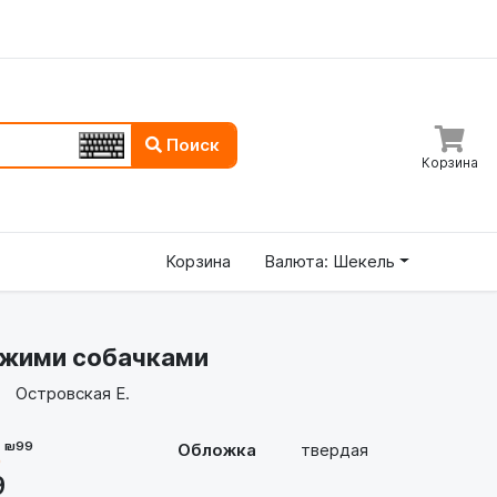
Поиск
Корзина
Корзина
Валюта: Шекель
ужими собачками
Островская Е.
- ₪99
Обложка
твердая
)
9