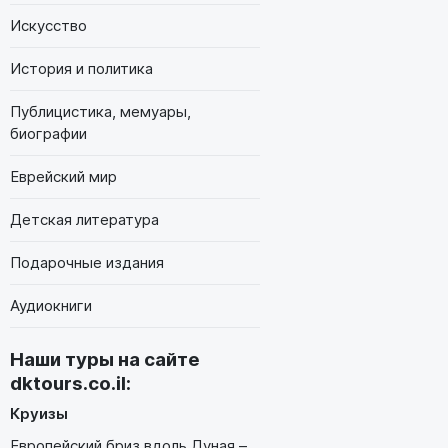
Искусство
История и политика
Публицистика, мемуары,
биографии
Еврейский мир
Детская литература
Подарочные издания
Аудиокниги
Наши туры на сайте
dktours.co.il
:
Круизы
Европейский бриз вдоль Дуная –