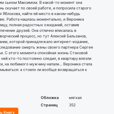
им сыном Максимом. В какой-то момент она
ень скучает по своей работе, и попросила старого
я Яблокова, найти ей место в каком-нибудь
ве. Работа нашлась моментально, и Вероника
лицу, полная радостных ожиданий, оставив
печение друзей. Она отлично вписалась в
творческий процесс, но тут Алексей Бальзанов,
ании, которой принадлежало интернет-издание,
сследование смерть жены своего партнера Сергея
и. С этого момента спокойная жизнь Стаховой
а ней кто-то постоянно следил, в квартиру влезли
, на любимого мужчину напали... Вероника стала
мываться: а стоило ли вообще возвращаться к
Обложка
мягкая
Страниц
352
ь Книгу