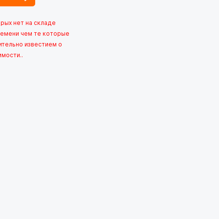
орых нет на складе
емени чем те которые
ительно известием о
имости..