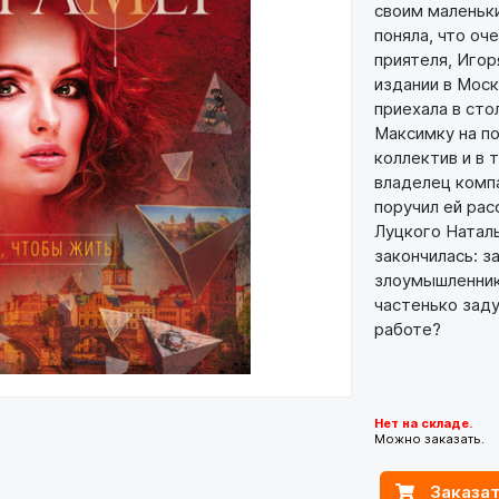
своим маленьк
поняла, что оч
приятеля, Игор
издании в Моск
приехала в сто
Максимку на по
коллектив и в 
владелец комп
поручил ей ра
Луцкого Наталь
закончилась: з
злоумышленники
частенько заду
работе?
Нет на складе.
Можно заказать.
Заказат