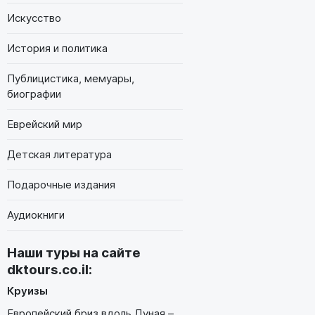
Искусство
История и политика
Публицистика, мемуары,
биографии
Еврейский мир
Детская литература
Подарочные издания
Аудиокниги
Наши туры на сайте
dktours.co.il
:
Круизы
Европейский бриз вдоль Дуная –