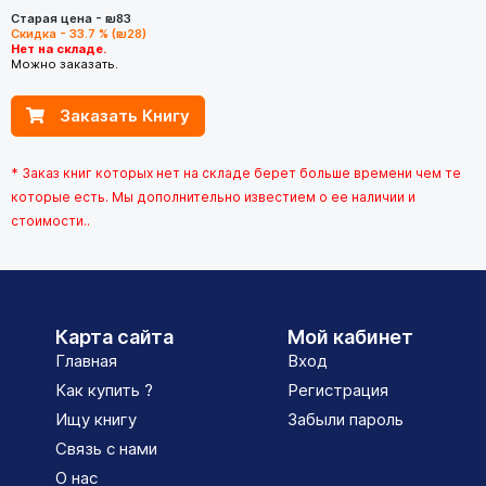
Старая цена - ₪83
Скидка - 33.7 % (₪28)
Нет на складе.
Можно заказать.
Заказать Книгу
* Заказ книг которых нет на складе берет больше времени чем те
которые есть. Мы дополнительно известием о ее наличии и
стоимости..
Карта сайта
Мой кабинет
Главная
Вход
Как купить ?
Регистрация
Ищу книгу
Забыли пароль
Связь с нами
О нас