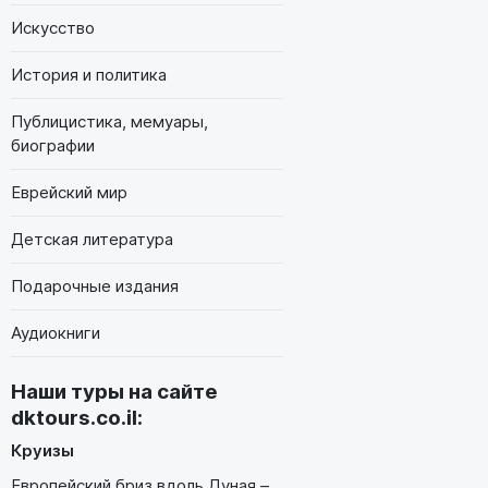
Искусство
История и политика
Публицистика, мемуары,
биографии
Еврейский мир
Детская литература
Подарочные издания
Аудиокниги
Наши туры на сайте
dktours.co.il
:
Круизы
Европейский бриз вдоль Дуная –