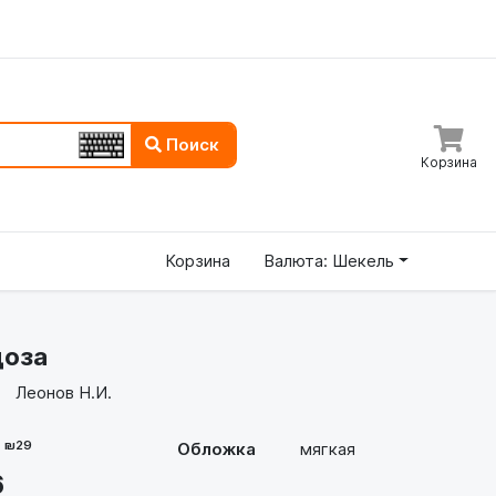
Поиск
Корзина
Корзина
Валюта: Шекель
доза
Леонов Н.И.
- ₪29
Обложка
мягкая
6