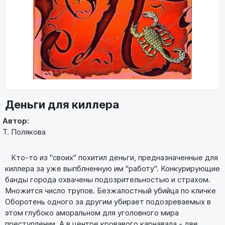
Деньги для киллера
Автор:
Т. Полякова
Кто-то из "своих" похитил деньги, предназначенные для
киллера за уже выпблненную им "работу". Конкурирующие
банды города охвачены подозрительностью и страхом.
Множится число трупов. Безжалостный убийца по кличке
Оборотень одного за другим убирает подозреваемых в
этом глубоко аморальном для уголовного мира
преступлении. А в центре кровавого карнавала - две