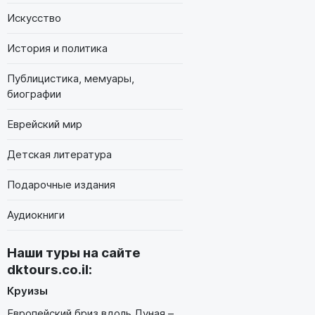
Искусство
История и политика
Публицистика, мемуары,
биографии
Еврейский мир
Детская литература
Подарочные издания
Аудиокниги
Наши туры на сайте
dktours.co.il
:
Круизы
Европейский бриз вдоль Дуная –