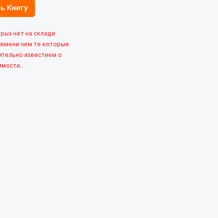
ь Книгу
орых нет на складе
емени чем те которые
ительно известием о
имости..