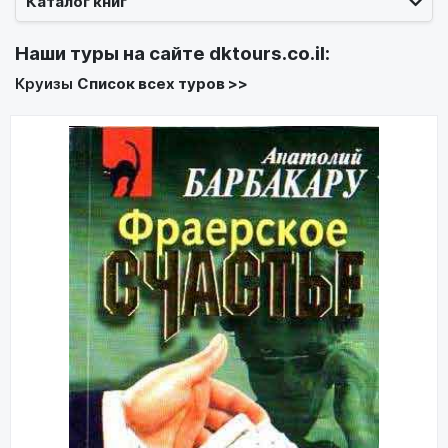
Каталог книг
Наши туры на сайте
dktours.co.il
:
Круизы
Список всех туров >>