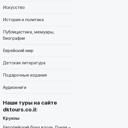
Искусство
История и политика
Публицистика, мемуары,
биографии
Еврейский мир
Детская литература
Подарочные издания
Аудиокниги
Наши туры на сайте
dktours.co.il
:
Круизы
Европейский бриз вдоль Дуная –