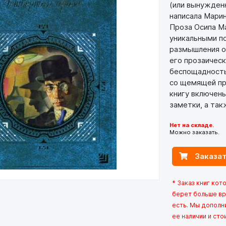
(или вынужденн
написала Марин
Проза Осипа М
уникальными п
размышления о
его прозаическ
беспощадность
со щемящей пр
книгу включены
заметки, а та
Нет на складе.
Можно заказать.
Заказат
* Заказ книг кот
берет больше вр
есть. Мы дополн
ее наличии и сто