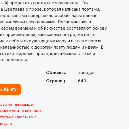
ый) предстать среди нас человеком". Так
а Цветаева о прозе, которая написана поэтами.
андельштама совершенно особая, насыщенная
оэтическими ассоциациями. Воспоминания и
 своем времени и об искусстве составляют основу
их произведений, написанных остро, метко, с
ю к себе и окружающему миру и в то же время
ивязанностью к дорогим поэту людям и идеям. В
 стихотворения, проза, критические статьи и
кже переводы.
Обложка
твердая
Страниц
640
ь Книгу
орых нет на складе
емени чем те которые
ительно известием о
имости..