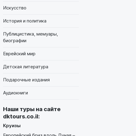
Искусство
История и политика
Публицистика, мемуары,
биографии
Еврейский мир
Детская литература
Подарочные издания
Аудиокниги
Наши туры на сайте
dktours.co.il
:
Круизы
Европейский бриз вдоль Дуная –