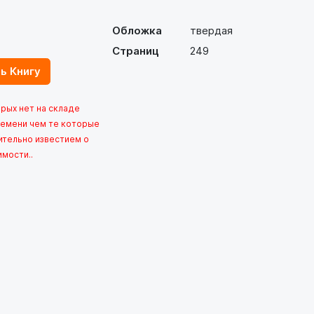
Обложка
твердая
Страниц
249
ь Книгу
орых нет на складе
емени чем те которые
ительно известием о
имости..