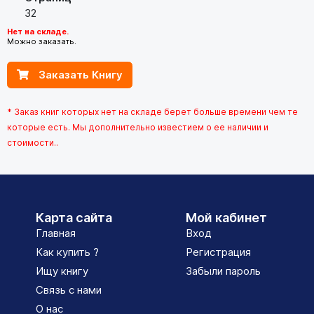
32
Нет на складе.
Можно заказать.
Заказать Книгу
* Заказ книг которых нет на складе берет больше времени чем те
которые есть. Мы дополнительно известием о ее наличии и
стоимости..
Карта сайта
Мой кабинет
Главная
Вход
Как купить ?
Регистрация
Ищу книгу
Забыли пароль
Связь с нами
О нас