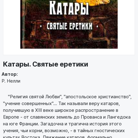
Катары. Святые еретики
Автор:
Р. Нелли
"Религия святой Любви", "апостольское христианство",
"учение совершенных"... Так называли веру катаров,
получившую в XIII веке широкое распространение в
Европе - от славянских земель до Прованса и Лангедока
на юге Франции. Загадочна и трагична история этого
учения, чьи корни, возможно, - в тайных гностических
культах Востока. Движение катаров, формально