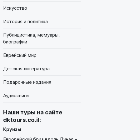
Искусство
История и политика
Публицистика, мемуары,
биографии
Еврейский мир
Детская литература
Подарочные издания
Аудиокниги
Наши туры на сайте
dktours.co.il
:
Круизы
Европейский бриз вдоль Дуная –