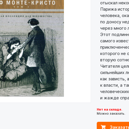
отыскал неког
Парижа истор
человека, ока
по доносу не
через много л
Этот подлинны
самого извест
приключенческ
которого не о
вторую сотню
Читателя цели
сильнейших лю
как зависть, 
к власти, а т
человеческих 
и жажде спра
Нет на складе.
Можно заказать.
Заказат