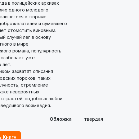
да в полицейских архивах
ию одного молодого
завшегося в тюрьме
доброжелателей и сумевшего
ет отомстить виновным.
й случай лег в основу
ного в мире
ого романа, популярносгь
слабевает уже
 лет.
ком захватят описания
дских пороков, таких
алчность, стремление
акже невероятных
страстей, подобных любви
ведливого возмездия.
Обложка
твердая
ь Книгу