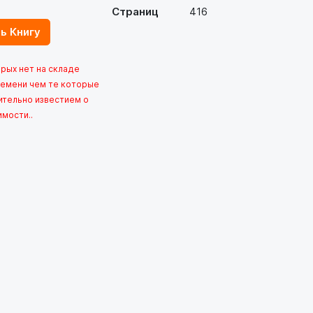
Страниц
416
ь Книгу
орых нет на складе
емени чем те которые
ительно известием о
имости..