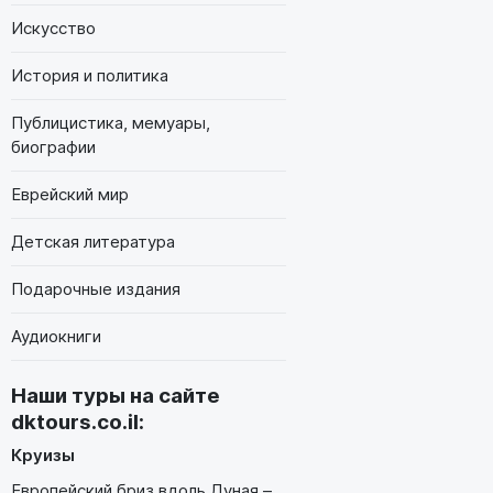
Искусство
История и политика
Публицистика, мемуары,
биографии
Еврейский мир
Детская литература
Подарочные издания
Аудиокниги
Наши туры на сайте
dktours.co.il
:
Круизы
Европейский бриз вдоль Дуная –