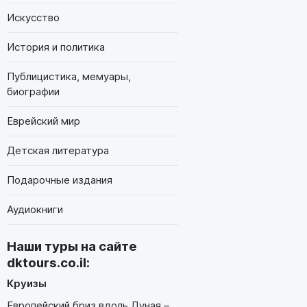
Искусство
История и политика
Публицистика, мемуары,
биографии
Еврейский мир
Детская литература
Подарочные издания
Аудиокниги
Наши туры на сайте
dktours.co.il
:
Круизы
Европейский бриз вдоль Дуная –