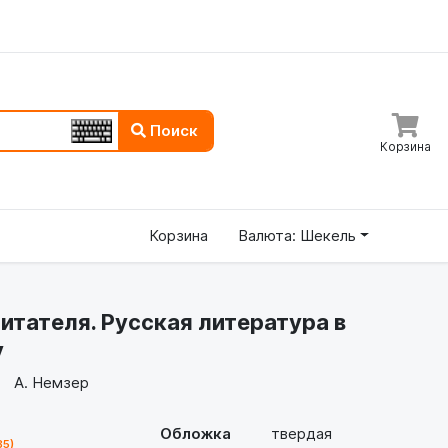
Поиск
Корзина
Корзина
Валюта: Шекель
итателя. Русская литература в
у
А. Немзер
Обложка
твердая
85)