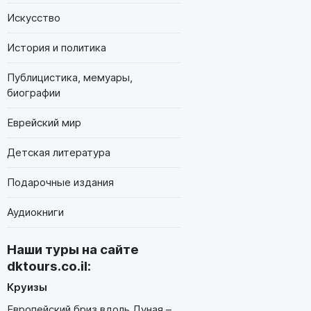
Искусство
История и политика
Публицистика, мемуары,
биографии
Еврейский мир
Детская литература
Подарочные издания
Аудиокниги
Наши туры на сайте
dktours.co.il
:
Круизы
Европейский бриз вдоль Дуная –