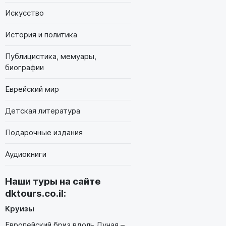
Искусство
История и политика
Публицистика, мемуары,
биографии
Еврейский мир
Детская литература
Подарочные издания
Аудиокниги
Наши туры на сайте
dktours.co.il
:
Круизы
Европейский бриз вдоль Дуная –